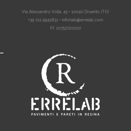
Via Alessandro Volta, 45 • 10040 Druento (TO)
+39 011 9941831 • inforlab@errelab.com
P.I. 10752720010