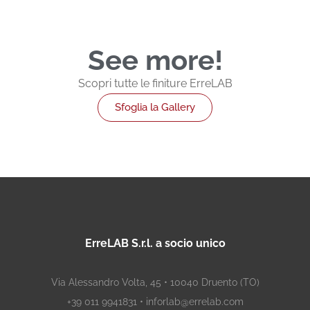
See more!
Scopri tutte le finiture ErreLAB
Sfoglia la Gallery
ErreLAB S.r.l. a socio unico
Via Alessandro Volta, 45 • 10040 Druento (TO)
+39 011 9941831 • inforlab@errelab.com