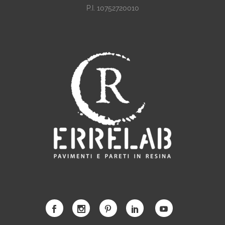
P.I. 10752720010