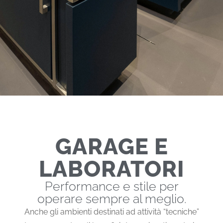
IN OPERA
GARAGE E
GARAGE E LABORATORI HACCP
LABORATORI
Performance e stile per
operare sempre al meglio.
Anche gli ambienti destinati ad attività “tecniche”